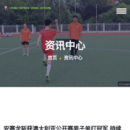
资讯中心
首页
资讯中心
安赛龙斩获澳大利亚公开赛男子单打冠军 持续