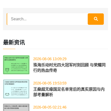
最新资讯
2026-08-06 13:09:29
珠海乐动时光四大冠军时刻回顾 与荣耀同
行的热血传奇
2026-08-05 19:53:59
王燊超无缘国足名单背后的真实原因与内
部考量解析
2026-08-05 02:21:46