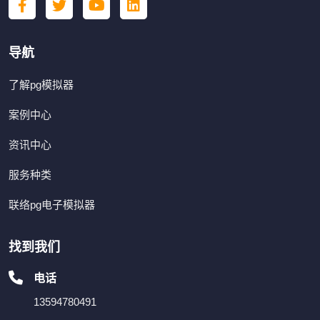
导航
了解pg模拟器
案例中心
资讯中心
服务种类
联络pg电子模拟器
找到我们
电话
13594780491