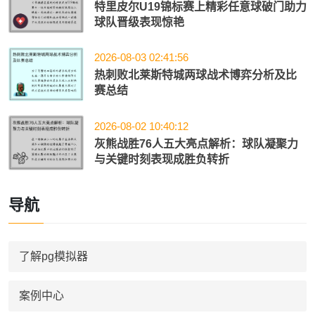
特里皮尔U19锦标赛上精彩任意球破门助力
球队晋级表现惊艳
2026-08-03 02:41:56
热刺败北莱斯特城两球战术博弈分析及比
赛总结
2026-08-02 10:40:12
灰熊战胜76人五大亮点解析：球队凝聚力
与关键时刻表现成胜负转折
导航
了解pg模拟器
案例中心