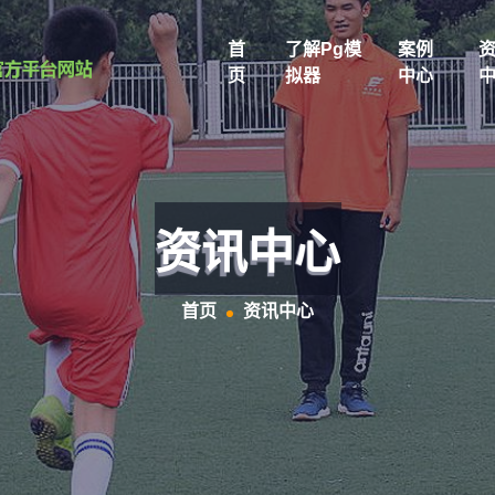
首
了解pg模
案例
页
拟器
中心
资讯中心
首页
资讯中心