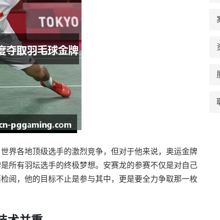
自世界各地顶级选手的激烈竞争，但对于他来说，奥运金牌
牌是所有羽坛选手的终极梦想。安赛龙的参赛不仅是对自己
面检阅，他的目标不止是参与其中，更是要全力争取那一枚