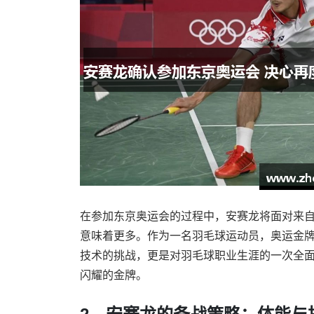
在参加东京奥运会的过程中，安赛龙将面对来
意味着更多。作为一名羽毛球运动员，奥运金
技术的挑战，更是对羽毛球职业生涯的一次全
闪耀的金牌。