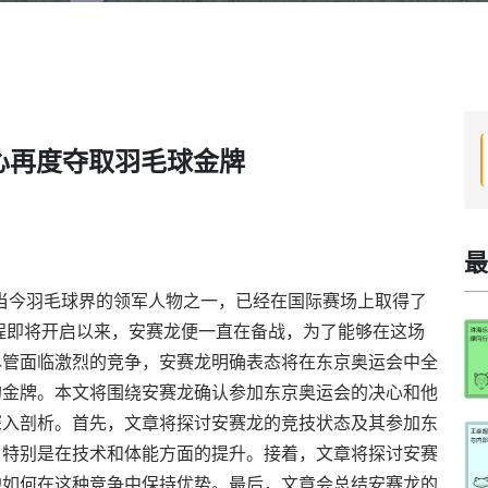
心再度夺取羽毛球金牌
最
n）作为当今羽毛球界的领军人物之一，已经在国际赛场上取得了
征程即将开启以来，安赛龙便一直在备战，为了能够在这场
尽管面临激烈的竞争，安赛龙明确表态将在东京奥运会中全
的金牌。本文将围绕安赛龙确认参加东京奥运会的决心和他
深入剖析。首先，文章将探讨安赛龙的竞技状态及其参加东
，特别是在技术和体能方面的提升。接着，文章将探讨安赛
他如何在这种竞争中保持优势。最后，文章会总结安赛龙的