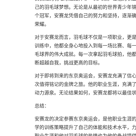
己的羽毛球梦想。无论是从最初的世界青少年
个冠军，安赛龙凭借自己的努力和坚持，逐渐
荣耀。
对于安赛龙而言，羽毛球不仅是一项职业，更
训练中，他都全身心地投入到每一场比赛、每
毛球界的伟大成就。每一次拿起羽毛球拍，他
断超越自我，挑战更高的目标。
对于即将到来的东京奥运会，安赛龙充满了信
次值得铭记的金牌之旅。他的职业生涯，充满
动力源泉。无论结果如何，安赛龙都将以最佳
总结：
安赛龙的决定参赛东京奥运会，是他职业生涯
学的训练策略提升了自己的体能和技术水平，
职业生涯和他对羽毛球的热情也为他的备战提