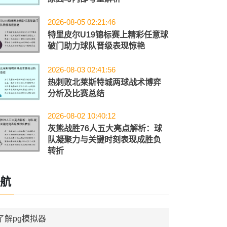
2026-08-05 02:21:46
特里皮尔U19锦标赛上精彩任意球
破门助力球队晋级表现惊艳
2026-08-03 02:41:56
热刺败北莱斯特城两球战术博弈
分析及比赛总结
2026-08-02 10:40:12
灰熊战胜76人五大亮点解析：球
队凝聚力与关键时刻表现成胜负
转折
航
了解pg模拟器