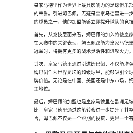
皇家马德里作为世界上最具影响力的足球俱乐
的荣誉。引进姆巴佩，无疑是皇家马德里进一
的球员之一，他的加盟能够立即提升球队的竞
首先，从竞技层面来看，姆巴佩的加入将使皇
在大赛中的关键表现，姆巴佩都能为皇家马德
冠军时，将拥有更多的战术灵活性和进攻火力
其次，皇家马德里通过引进姆巴佩，不仅能增
姆巴佩作为世界足坛的超级球星，能够吸引全
牌价值。无论是在中国、美国还是中东市场，
主地位。
最后，姆巴佩的加盟也是皇家马德里在欧洲足
比，皇家马德里通过这笔转会进一步提升了其
言，姆巴佩不仅是一个短期的投资，更是一个