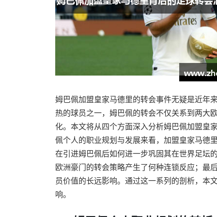
姆巴佩加盟皇家马德里的转会事件无疑是近年
热的球员之一，姆巴佩的转会不仅关系到两大
化。本文将从四个方面深入分析姆巴佩加盟皇
佩个人的职业规划与发展来看，加盟皇家马德
在引进姆巴佩后如何进一步巩固其在世界足坛
欧洲豪门的转会策略产生了何种连锁反应；最
员价值的长远影响。通过这一系列的剖析，本
响。