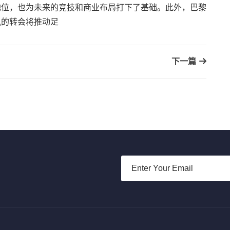
地位，也为未来的竞技和商业布局打下了基础。此外，巴黎
佩的转会将推动足
下一篇