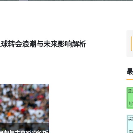
足球转会浪潮与未来影响解析
最