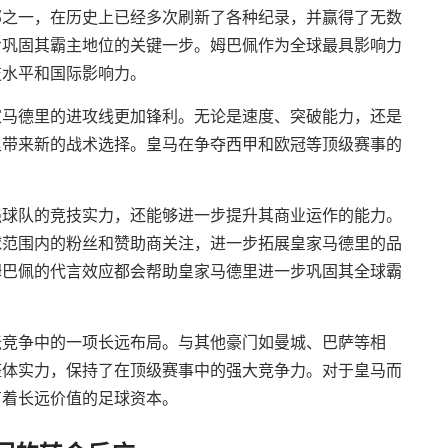
部之一，在历史上已经多次刷新了各种纪录，并赢得了无数
步巩固其霸主地位的关键一步。姆巴佩作为全球最具影响力
技水平和国际影响力。
家马德里的进攻线更加锋利。无论是速度、突破能力，还是
里带来新的战术选择。皇马在争夺西甲和欧冠等顶级赛事的
。
强球队的竞技实力，还能够进一步提升其商业运作的能力。
球范围内的粉丝和赞助商关注，进一步拓展皇家马德里的品
姆巴佩的代言效应都会帮助皇家马德里进一步巩固其全球霸
坛竞争中的一项长远布局。与其他豪门如曼城、巴萨等相
整体实力，保持了在顶级赛事中的强大竞争力。对于皇马而
有着长远价值的足球资本。