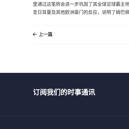
里通过这笔转会进一步巩固了其全球足球霸主
圣日耳曼及其他欧洲豪门的反应，说明了姆巴
上一篇
订阅我们的时事通讯