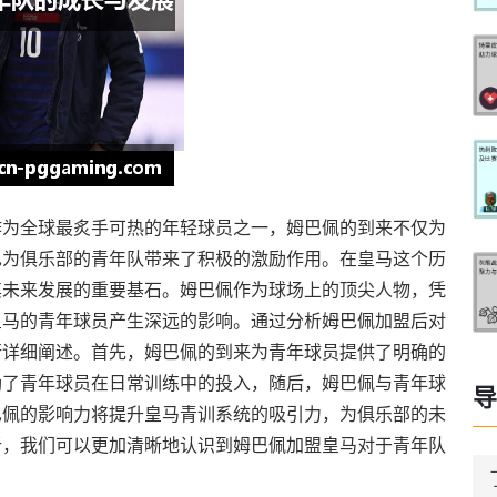
作为全球最炙手可热的年轻球员之一，姆巴佩的到来不仅为
也为俱乐部的青年队带来了积极的激励作用。在皇马这个历
其未来发展的重要基石。姆巴佩作为球场上的顶尖人物，凭
皇马的青年球员产生深远的影响。通过分析姆巴佩加盟后对
行详细阐述。首先，姆巴佩的到来为青年球员提供了明确的
励了青年球员在日常训练中的投入，随后，姆巴佩与青年球
导
巴佩的影响力将提升皇马青训系统的吸引力，为俱乐部的未
析，我们可以更加清晰地认识到姆巴佩加盟皇马对于青年队