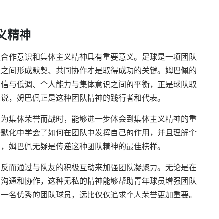
义精神
队合作意识和集体主义精神具有重要意义。足球是一项团队
友之间形成默契、共同协作才是取得成功的关键。姆巴佩的
自信与低调、个人能力与集体意识之间的平衡，正是球队取
来说，姆巴佩正是这种团队精神的践行者和代表。
友为集体荣誉而战时，能够进一步体会到集体主义精神的重
移默化中学会了如何在团队中发挥自己的作用，并且理解个
中，姆巴佩无疑是传递这种团队精神的最佳榜样。
，反而通过与队友的积极互动来加强团队凝聚力。无论是在
的沟通和协作，这种无私的精神能够帮助青年球员增强团队
为一名优秀的团队球员，远比仅仅追求个人荣誉更加重要。