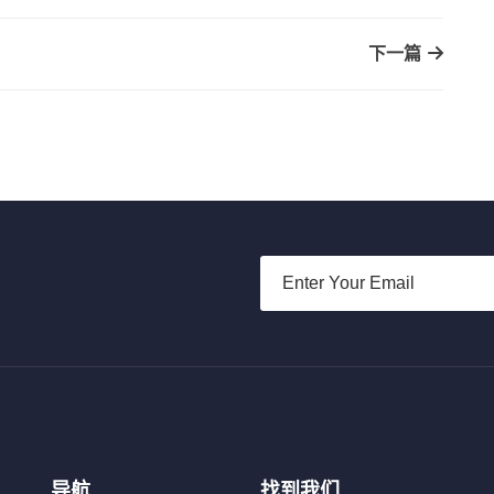
下一篇
导航
找到我们