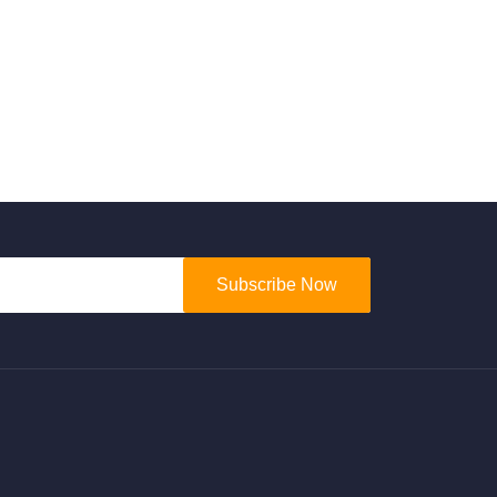
Subscribe Now