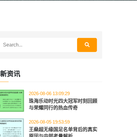
新资讯
2026-08-06 13:09:29
珠海乐动时光四大冠军时刻回顾
与荣耀同行的热血传奇
2026-08-05 19:53:59
王燊超无缘国足名单背后的真实
原因与内部考量解析