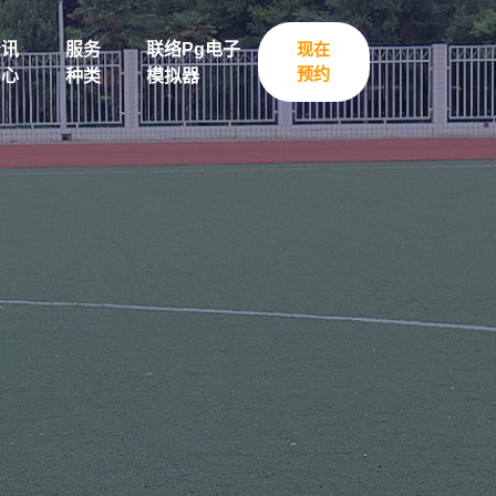
资讯
服务
联络pg电子
现在
预约
中心
种类
模拟器