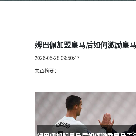
姆巴佩加盟皇马后如何激励皇
2026-05-28 09:50:47
文章摘要：