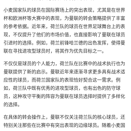
小麦国家队的球员在国际赛场上的突出表现，尤其是在世界
杯和欧洲杯等大赛中的表现，为曼联的转会策略提供了丰富
的参考依据。近年来，荷兰队的球员在世界足球舞台上的表
现，不仅提升了他们的市场价值，也直接影响了曼联在球员
引进时的选择。例如，荷兰前锋哈兰德的出色发挥，使得曼
联在寻找进攻型球员时，将其作为优先目标之一。
不仅仅是球员的个人能力，荷兰队在比赛中的战术执行也为
曼联提供了新的启示。曼联近年来逐渐寻求更多具有战术适
应性的球员，而荷兰国家队的表现恰好契合这一需求。例
如，荷兰队中既有优秀的进攻型球员，也有出色的防守球
员，这种攻守平衡的阵容为曼联在球员选择时提供了多样化
的选择。
在具体的转会操作上，曼联不仅关注荷兰队的核心球员，还
特别关注那些在比赛中有突出表现的边缘球员。随着小麦国