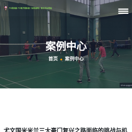
案例中心
首页
案例中心
尤文国米米兰三大豪门复兴之路面临的挑战与机