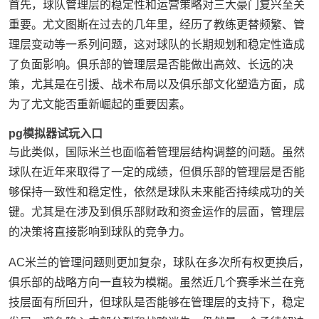
首先，球队管理层的稳定性和运营策略对三大豪门复兴至关
重要。尤文图斯在过去的几年里，经历了教练更替频繁、管
理层变动等一系列问题，这对球队的长期规划和稳定性造成
了负面影响。俱乐部的管理层是否能做出高效、长远的决
策，尤其是在引援、战术布局以及俱乐部文化塑造方面，成
为了尤文能否重新崛起的重要因素。
pg模拟器试玩入口
与此类似，国际米兰也面临着管理层结构调整的问题。虽然
球队在近年来取得了一定的成绩，但俱乐部的管理层是否能
够保持一致性和稳定性，依然是球队未来能否持续成功的关
键。尤其是在涉及到俱乐部财政和资金运作的层面，管理层
的决策将直接影响到球队的竞争力。
AC米兰的管理问题则更加复杂，球队在多次所有权更换后，
俱乐部的战略方向一直较为模糊。虽然近几个赛季米兰在竞
技层面有所回升，但球队是否能够在管理层的支持下，稳定