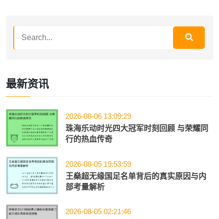
最新资讯
2026-08-06 13:09:29
珠海乐动时光四大冠军时刻回顾 与荣耀同
行的热血传奇
2026-08-05 19:53:59
王燊超无缘国足名单背后的真实原因与内
部考量解析
2026-08-05 02:21:46