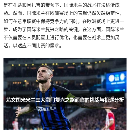
是在孔蒂和因扎吉的带领下，国际米兰的战术打法逐渐成
熟。然而，国际米兰在欧洲赛场上的表现仍然欠缺稳定性，
如何在意甲联赛中保持竞争力的同时，在欧洲赛场上更进一
步，成为了国际米兰复兴之路的关键。在这方面，国际米兰
不仅需要在人员配置上进行优化，也需要在战术上更加灵
活，以适应不同比赛的需求。