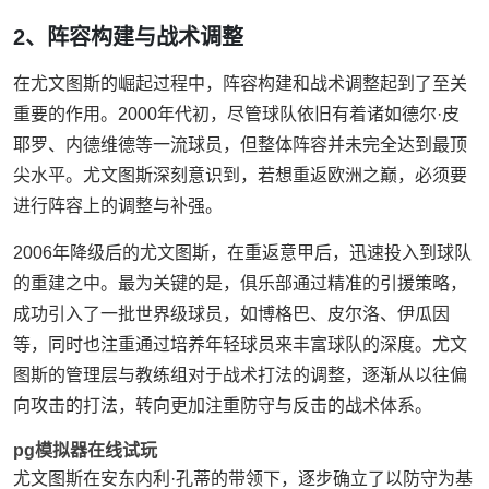
2、阵容构建与战术调整
在尤文图斯的崛起过程中，阵容构建和战术调整起到了至关
重要的作用。2000年代初，尽管球队依旧有着诸如德尔·皮
耶罗、内德维德等一流球员，但整体阵容并未完全达到最顶
尖水平。尤文图斯深刻意识到，若想重返欧洲之巅，必须要
进行阵容上的调整与补强。
2006年降级后的尤文图斯，在重返意甲后，迅速投入到球队
的重建之中。最为关键的是，俱乐部通过精准的引援策略，
成功引入了一批世界级球员，如博格巴、皮尔洛、伊瓜因
等，同时也注重通过培养年轻球员来丰富球队的深度。尤文
图斯的管理层与教练组对于战术打法的调整，逐渐从以往偏
向攻击的打法，转向更加注重防守与反击的战术体系。
pg模拟器在线试玩
尤文图斯在安东内利·孔蒂的带领下，逐步确立了以防守为基