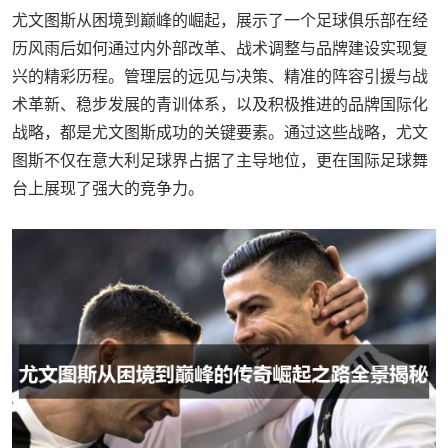
尤文图斯从困境到巅峰的崛起，展示了一个足球俱乐部在经
历风雨后如何通过内外部改革、战术调整与品牌建设实现复
兴的精彩历程。管理层的远见与决策、精准的阵容引援与战
术革新、稳步发展的青训体系，以及积极推进的品牌国际化
战略，都是尤文图斯成功的关键要素。通过这些战略，尤文
图斯不仅在意大利足球界占据了主导地位，更在国际足球舞
台上展现了强大的竞争力。