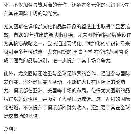
化，不仅加强与赞助商的合作，还通过多元化的营销手段提
升其在国际市场的曝光度。
尤文图斯在俱乐部文化和品牌形象的塑造上也取得了显著成
效。自2017年推出的新队徽开始，尤文图斯便将品牌建设作
为其核心战略之一，尝试通过现代化、简约化的标识符号来
吸引更多年轻球迷。尤文图斯的“黑白哲学”在全球范围内形
成了强烈的品牌识别，进一步提升了其市场竞争力。
此外，尤文图斯还注重与全球足球界的合作，通过参与国际
友谊赛、海外巡回赛等活动，不断扩大其在国际上的影响
力。俱乐部在亚洲、美国等市场的布局，使得尤文图斯的品
牌得以迅速传播，并吸引了大量国际球迷。这一系列的国际
化战略，不仅提升了俱乐部的财务收入，还加强了其在全球
足球市场的地位。
总结：