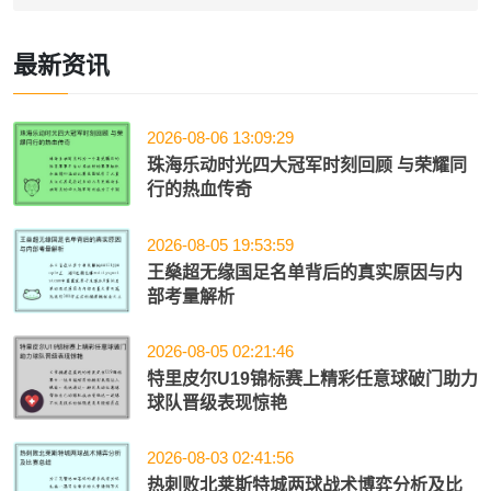
最新资讯
2026-08-06 13:09:29
珠海乐动时光四大冠军时刻回顾 与荣耀同
行的热血传奇
2026-08-05 19:53:59
王燊超无缘国足名单背后的真实原因与内
部考量解析
2026-08-05 02:21:46
特里皮尔U19锦标赛上精彩任意球破门助力
球队晋级表现惊艳
2026-08-03 02:41:56
热刺败北莱斯特城两球战术博弈分析及比