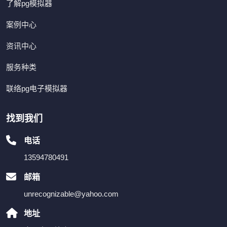
了解pg模拟器
案例中心
资讯中心
服务种类
联络pg电子模拟器
找到我们
电话
13594780491
邮箱
unrecognizable@yahoo.com
地址