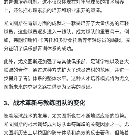
的青训培养机制。这不仅仅体现在对年轻球员的技术培养
上，还包括心理素质的培养和职业素养的塑造。
尤文图斯在青训方面的成就之一就是培养了大量优秀的年轻
球员，这些球员逐步进入一线队，成为球队的重要骨干。例
如，弗朗切斯科·卡普托和多斯桑托斯等年轻球员的崛起，充
分证明了俱乐部青训体系的成功。
此外，尤文图斯还加强了与其他俱乐部、足球学校以及各大
联盟的合作，通过这种方式扩大了球员选材的范围，并进一
步提升了青训体系的整体水平。这种人才培养模式将为尤文
图斯未来的夺冠之路提供更为坚实的基础。
3、战术革新与教练团队的变化
随着足球战术的发展，尤文图斯也在不断地适应新的趋势。
尤文图斯的战术调整成为球队重铸辉煌的关键因素之一。尤
文图斯历史上以稳固的防守体系和高效的反击著称，但随着