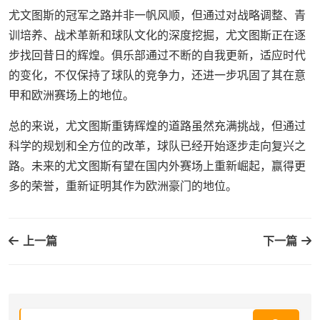
尤文图斯的冠军之路并非一帆风顺，但通过对战略调整、青
训培养、战术革新和球队文化的深度挖掘，尤文图斯正在逐
步找回昔日的辉煌。俱乐部通过不断的自我更新，适应时代
的变化，不仅保持了球队的竞争力，还进一步巩固了其在意
甲和欧洲赛场上的地位。
总的来说，尤文图斯重铸辉煌的道路虽然充满挑战，但通过
科学的规划和全方位的改革，球队已经开始逐步走向复兴之
路。未来的尤文图斯有望在国内外赛场上重新崛起，赢得更
多的荣誉，重新证明其作为欧洲豪门的地位。
上一篇
下一篇