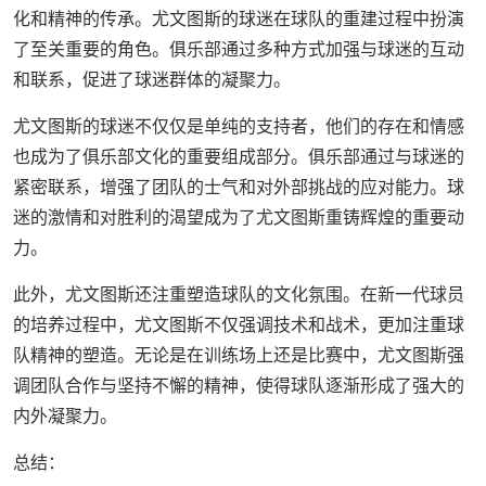
化和精神的传承。尤文图斯的球迷在球队的重建过程中扮演
了至关重要的角色。俱乐部通过多种方式加强与球迷的互动
和联系，促进了球迷群体的凝聚力。
尤文图斯的球迷不仅仅是单纯的支持者，他们的存在和情感
也成为了俱乐部文化的重要组成部分。俱乐部通过与球迷的
紧密联系，增强了团队的士气和对外部挑战的应对能力。球
迷的激情和对胜利的渴望成为了尤文图斯重铸辉煌的重要动
力。
此外，尤文图斯还注重塑造球队的文化氛围。在新一代球员
的培养过程中，尤文图斯不仅强调技术和战术，更加注重球
队精神的塑造。无论是在训练场上还是比赛中，尤文图斯强
调团队合作与坚持不懈的精神，使得球队逐渐形成了强大的
内外凝聚力。
总结：