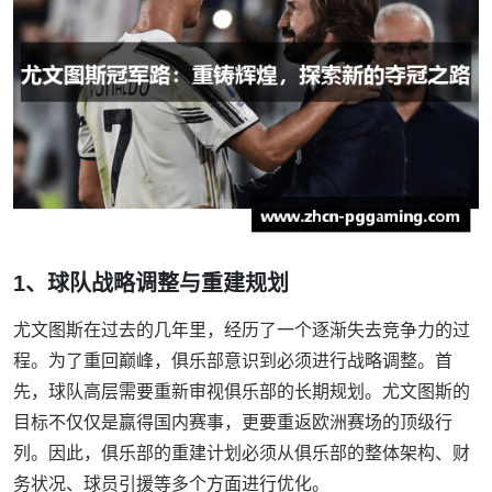
1、球队战略调整与重建规划
尤文图斯在过去的几年里，经历了一个逐渐失去竞争力的过
程。为了重回巅峰，俱乐部意识到必须进行战略调整。首
先，球队高层需要重新审视俱乐部的长期规划。尤文图斯的
目标不仅仅是赢得国内赛事，更要重返欧洲赛场的顶级行
列。因此，俱乐部的重建计划必须从俱乐部的整体架构、财
务状况、球员引援等多个方面进行优化。