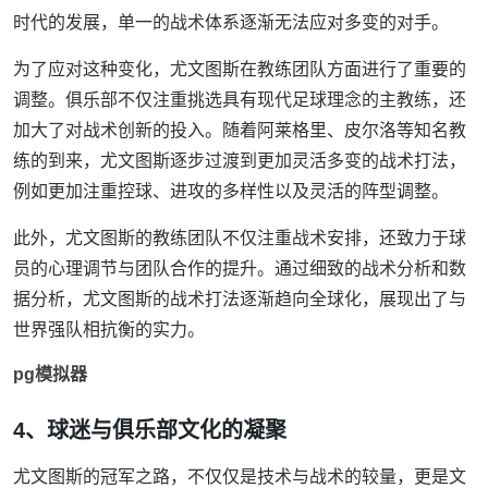
时代的发展，单一的战术体系逐渐无法应对多变的对手。
为了应对这种变化，尤文图斯在教练团队方面进行了重要的
调整。俱乐部不仅注重挑选具有现代足球理念的主教练，还
加大了对战术创新的投入。随着阿莱格里、皮尔洛等知名教
练的到来，尤文图斯逐步过渡到更加灵活多变的战术打法，
例如更加注重控球、进攻的多样性以及灵活的阵型调整。
此外，尤文图斯的教练团队不仅注重战术安排，还致力于球
员的心理调节与团队合作的提升。通过细致的战术分析和数
据分析，尤文图斯的战术打法逐渐趋向全球化，展现出了与
世界强队相抗衡的实力。
pg模拟器
4、球迷与俱乐部文化的凝聚
尤文图斯的冠军之路，不仅仅是技术与战术的较量，更是文